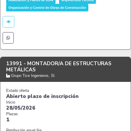
Realización y Planes de Obra
Arquitectura Técnica
Organización y Control de Obras de Construcción
13991 -
MONTADOR/A DE ESTRUCTURAS
METÁLICAS
Grupo Tice Ingenieros, Sl.
Estado oferta
Abierto plazo de inscripción
Inicio
28/05/2026
Plazas
1
Retribución anual fija