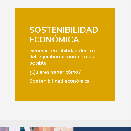
SOSTENIBILIDAD
ECONÓMICA
Generar rentabilidad dentro
del equilibrio económico es
posible
¿Quieres saber cómo?
Sostenibilidad económica