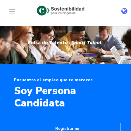
Previous
Nex
Encuentra el empleo que te mereces
Soy Persona
Candidata
Registrarme