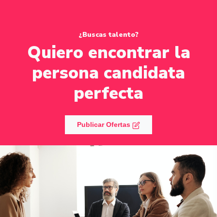
¿Buscas talento?
Quiero encontrar la
persona candidata
perfecta
Publicar Ofertas